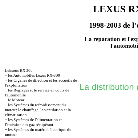
LEXUS RX
1998-2003 de l'
La réparation et l'ex
l'automobi
Leksous RX 300
+
les Automobiles Lexus RX-300
+
les Organes de direction et les accueils de
La distribution
l'exploitation
+
les Réglages et le service en cours de
l'automobile
+
le Moteur
+
les Systèmes du refroidissement du
moteur, le chauffage, la ventilation et la
climatisation
+
les Systèmes de l'alimentation et
l'émission des gaz récupérant
+
les Systèmes du matériel électrique du
moteur